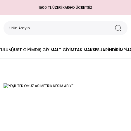
1500 TL ÜZERİ KARGO ÜCRETSİZ
(TULUM)
ÜST GİYİM
DIŞ GİYİM
ALT GİYİM
TAKIM
AKSESUAR
İNDİRİM
PİJ