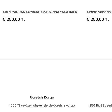
KREM YANDAN KUYRUKLU MADONNA YAKA BALIK
Kırmızı yandan
MODEL ABİYE 42
model abiye 4
5.250,00 TL
5.250,00 TL
Ücretsiz Kargo
1500 TL ve üzeri alışverişlerde ücretsiz kargo
256 Bit SSL ser