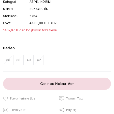
Kategori
ABİYE
,
İNDİRİM
Marka
SUNAYBUTİK
Stok Kodu
6754
Fiyat
4.500,00 TL + KDV
*407,97 TL den başlayan taksitlerle!
Beden
36
38
40
42
Gelince Haber Ver
Yorum Yaz
Tavsiye Et
Paylaş