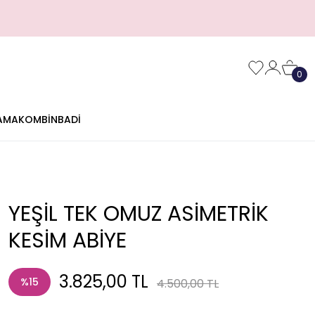
0
AMA
KOMBİN
BADİ
YEŞİL TEK OMUZ ASİMETRİK
KESİM ABİYE
3.825,00 TL
%15
4.500,00 TL