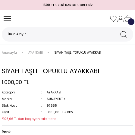
1500 TL ÜZERİ KARGO ÜCRETSİZ
Geri Dön
Geri Dön
Geri Dön
Geri Dön
Geri Dön
Geri Dön
Geri Dön
TULUM)
 / MEZUNİYET
Anasayfa
AYAKKABI
SİYAH TAŞLI TOPUKLU AYAKKABI
SİYAH TAŞLI TOPUKLU AYAKKABI
1.000,00 TL
Kategori
AYAKKABI
Marka
SUNAYBUTİK
Stok Kodu
97655
MI
Fiyat
1.000,00 TL + KDV
*106,66 TL den başlayan taksitlerle!
Renk