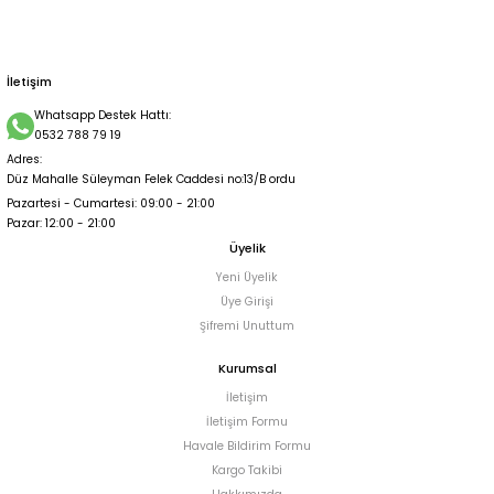
İletişim
Whatsapp Destek Hattı:
0532 788 79 19
Adres:
Düz Mahalle Süleyman Felek Caddesi no:13/B ordu
Pazartesi - Cumartesi: 09:00 - 21:00
Pazar: 12:00 - 21:00
Üyelik
Yeni Üyelik
Üye Girişi
Şifremi Unuttum
Kurumsal
İletişim
İletişim Formu
Havale Bildirim Formu
Kargo Takibi